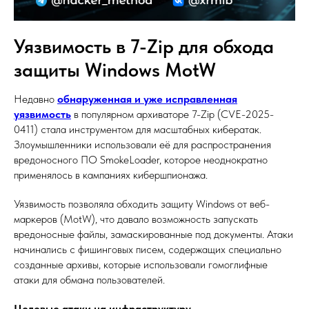
Уязвимость в 7-Zip для обхода
защиты Windows MotW
Недавно
обнаруженная и уже исправленная
уязвимость
в популярном архиваторе 7-Zip (CVE-2025-
0411) стала инструментом для масштабных кибератак.
Злоумышленники использовали её для распространения
вредоносного ПО SmokeLoader, которое неоднократно
применялось в кампаниях кибершпионажа.
Уязвимость позволяла обходить защиту Windows от веб-
маркеров (MotW), что давало возможность запускать
вредоносные файлы, замаскированные под документы. Атаки
начинались с фишинговых писем, содержащих специально
созданные архивы, которые использовали гомоглифные
атаки для обмана пользователей.
Целевые атаки на инфраструктуру.