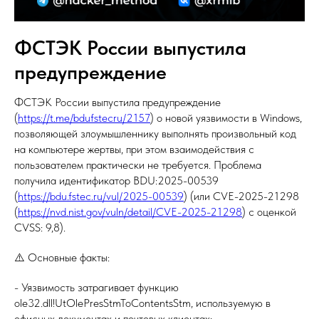
ФСТЭК России выпустила
предупреждение
ФСТЭК России выпустила предупреждение
(
https://t.me/bdufstecru/2157
) о новой уязвимости в Windows,
позволяющей злоумышленнику выполнять произвольный код
на компьютере жертвы, при этом взаимодействия с
пользователем практически не требуется. Проблема
получила идентификатор BDU:2025-00539
(
https://bdu.fstec.ru/vul/2025-00539
) (или CVE-2025-21298
(
https://nvd.nist.gov/vuln/detail/CVE-2025-21298
) с оценкой
CVSS: 9,8).
⚠️ Основные факты:
- Уязвимость затрагивает функцию
ole32.dll!UtOlePresStmToContentsStm, используемую в
офисных документах и почтовых клиентах;