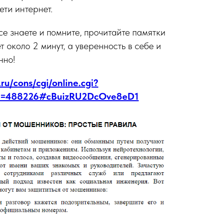
ети интернет.
се знаете и помните, прочитайте памятки
т около 2 минут, а уверенность в себе и
нно!
ru/cons/cgi/online.cgi?
n=488226#cBuizRU2DcOve8eD1