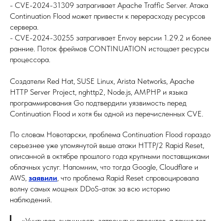
- CVE-2024-31309 затрагивает Apache Traffic Server. Атака
Continuation Flood может привести к перерасходу ресурсов
сервера.
- CVE-2024-30255 затрагивает Envoy версии 1.29.2 и более
ранние. Поток фреймов CONTINUATION истощает ресурсы
процессора.
Создатели Red Hat, SUSE Linux, Arista Networks, Apache
HTTP Server Project, nghttp2, Node.js, AMPHP и языка
программирования Go подтвердили уязвимость перед
Continuation Flood и хотя бы одной из перечисленных CVE.
По словам Новотарски, проблема Continuation Flood гораздо
серьезнее уже упомянутой выше атаки HTTP/2 Rapid Reset,
описанной в октябре прошлого года крупными поставщиками
облачных услуг. Напомним, что тогда Google, Cloudflare и
AWS,
заявили
, что проблема Rapid Reset спровоцировала
волну самых мощных DDoS-атак за всю историю
наблюдений.
«Учитывая, значимость затронутых проектов, а также тот