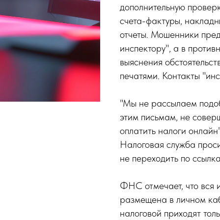
дополнительную проверк
счета-фактуры, накладн
отчеты. Мошенники пред
инспектору", а в проти
выяснения обстоятельст
печатями. Контакты "инс
"Мы не рассылаем подо
этим письмам, не сове
оплатить налоги онлайн
Налоговая служба проси
не переходить по ссылк
ФНС отмечает, что вся 
размещена в личном каб
налоговой приходят тол