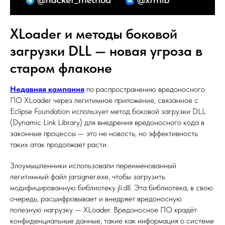
XLoader и методы боковой
загрузки DLL — новая угроза в
старом флаконе
Недавняя кампания
по распространению вредоносного
ПО XLoader через легитимное приложение, связанное с
Eclipse Foundation использует метод боковой загрузки DLL
(Dynamic Link Library) для внедрения вредоносного кода в
законные процессы — это не новость, но эффективность
таких атак продолжает расти.
Злоумышленники использовали переименованный
легитимный файл jarsigner.exe, чтобы загрузить
модифицированную библиотеку jli.dll. Эта библиотека, в свою
очередь, расшифровывает и внедряет вредоносную
полезную нагрузку — XLoader. Вредоносное ПО крадёт
конфиденциальные данные, такие как информация о системе