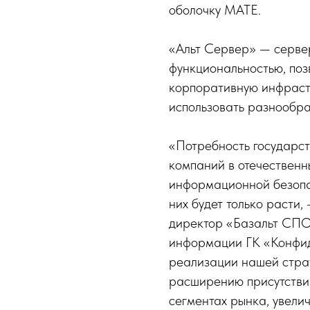
оболочку MATE.
«Альт Сервер» — серве
функциональностью, по
корпоративную инфрастр
использовать разнообр
«Потребность государс
компаний в отечественн
информационной безопас
них будет только расти
директор «Базальт СПО
информации ГК «Конфид
реализации нашей страт
расширению присутстви
сегментах рынка, увели