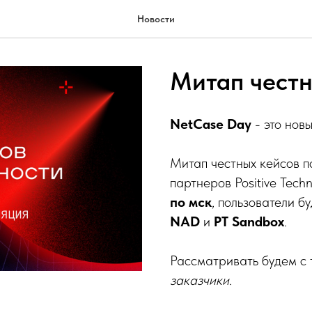
Новости
Митап честн
NetCase Day
- это нов
Митап честных кейсов п
партнеров Positive Techn
по мск
, пользователи б
NAD
и
PT Sandbox
.
Рассматривать будем с 
заказчики
.