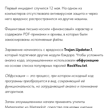
Первый инцидент случился 12 мая. На одном из
компьютеров отсутствовала антивирусная защита и через
него вредонос распространился на другие машины.
Фишинговые письма носили «финансовый» характер и
содержали PDF-приманки и архивы, в которых были
замаскированы
исполняемые файлы
.
Заражение начиналось с вредоноса
Trojan.Updatar.1
,
который подтягивал другие модули бэкдора. Чтобы усложнить
анализ кода, злоумышленники использовали
обфускацию
на основе списка популярных паролей
RockYou.txt
.
Обфускация — это процесс, при котором исходный код
программы преобразуется в вид, сохраняющий её
функциональность, но затрудняющий анализ и понимание
алгоритмов.
Затем злоумышленники начали применять утилиты
Meterpreter из Metasploit, средства для кражи учетных