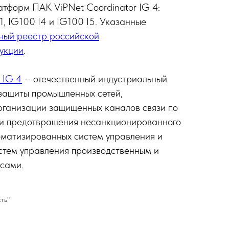
атформ ПАК ViPNet Coordinator IG 4:
I1, IG100 I4 и IG100 I5. Указанные
ный реестр российской
укции
.
 IG 4
– отечественный индустриальный
защиты промышленных сетей,
рганизации защищенных каналов связи по
 и предотвращения несанкционированного
оматизированных систем управления и
стем управления производственным и
сами.
ть"