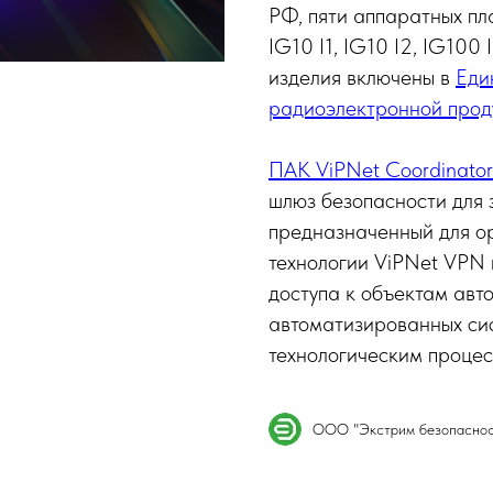
РФ, пяти аппаратных пл
IG10 I1, IG10 I2, IG100 
изделия включены в
Еди
радиоэлектронной прод
ПАК ViPNet Coordinator
шлюз безопасности для 
предназначенный для о
технологии ViPNet VPN
доступа к объектам авт
автоматизированных си
технологическим процес
ООО "Экстрим безопаснос