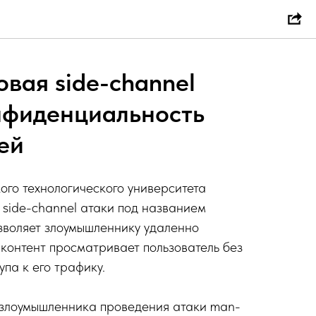
овая side-channel
нфиденциальность
ей
ого технологического университета
side-channel атаки под названием
озволяет злоумышленнику удаленно
 контент просматривает пользователь без
па к его трафику.
т злоумышленника проведения атаки man-