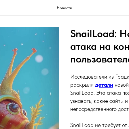
Новости
SnailLoad: Н
атака на ко
пользовател
Исследователи из Грацк
раскрыли
детали
новой 
SnailLoad. Эта атака п
узнавать, какие сайты и
непосредственного досту
SnailLoad не требует о