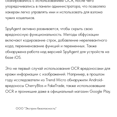
сканировались с использованием OCR, после чего
упорядочивались в панели администратора, что позволяло
хакерам легко управлять ими и использовать для взлома
чужих кошельков.
SpyAgent активно развивается, чтобы скрыть свою
вредоносную функциональность. Методы обфускации
включают кодирование строк, добавление нерелевантного
кода, переименование функций и переменных. Также
обнаружена работа над версией SpyAgent для устройств на
базе iOS.
Это не первый случай использования OCR вредоносами для
кражи информации с изображений. Например, в прошлом
году исследователи из Trend Micro обнаружили Android-
вредоносы CherryBlos и FakeTrade, также использовавшие
OCR и проникшие даже в официальный магазин Google Play.
ООО "Экстрим безопасность"