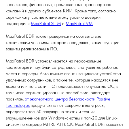
госсектора, финансовых, промышленных, транспортных
компаний и других субъектов КИИ. Кроме того, согласно
сертификату, соответствие этому уровню доверия
подтвердили
MaxPatrol SIEM
и
MaxPatrol VM
.
MaxPatrol EDR также проверялся на соответствие
техническим условиям, которые определяют, какие функции
защиты реализованы в ПО.
MaxPatrol EDR устанавливается на персональные
компьютеры и ноутбуки сотрудников, виртуальные рабочие
места и серверы. Автономные агенты защищают устройства
удаленных сотрудников, а также те, которые находятся вне
домена или не в сети. ПО поддерживает популярные ОС, в
том числе сертифицированные российские. Благодаря
правилам
от экспертного центра безопасности Positive
Technologies
продукт выявляет современные угрозы,
определяет топ-50 популярных тактик и техник
злоумышленников для Windows-систем и топ-20 для Linux-
систем по матрице MITRE ATT&CK. MaxPatrol EDR позволяет