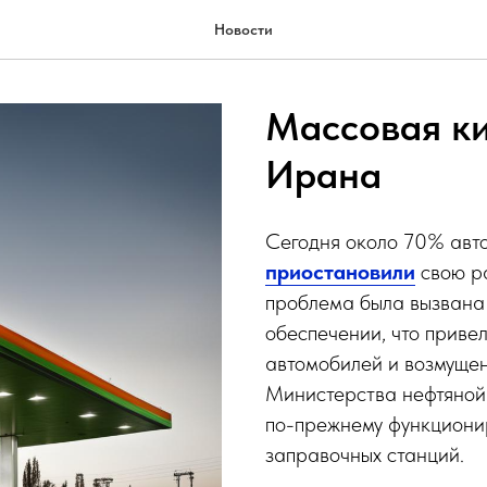
Новости
Массовая к
Ирана
Сегодня около 70% авт
приостановили
свою ра
проблема была вызвана
обеспечении, что приве
автомобилей и возмуще
Министерства нефтяно
по-прежнему функционир
заправочных станций.