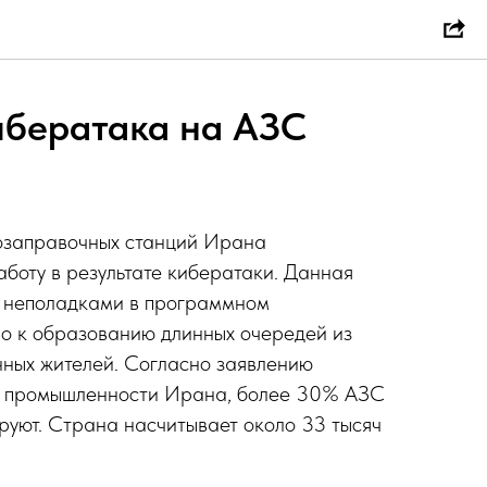
ибератака на АЗС
озаправочных станций Ирана
боту в результате кибератаки. Данная
 неполадками в программном
ло к образованию длинных очередей из
нных жителей. Согласно заявлению
й промышленности Ирана, более 30% АЗС
уют. Страна насчитывает около 33 тысяч