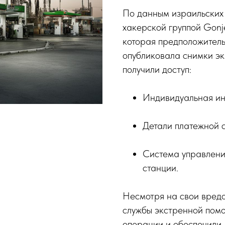
По данным израильских
хакерской группой Gonje
которая предположитель
опубликовала снимки эк
получили доступ:
Индивидуальная и
Детали платежной 
Система управлени
станции.
Несмотря на свои вред
службы экстренной помо
операции и обеспечили,