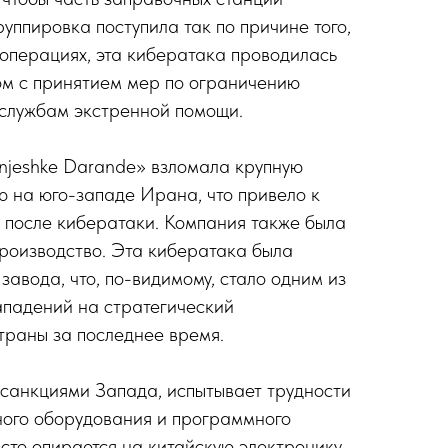
уппировка поступила так по причине того,
 операциях, эта кибератака проводилась
м с принятием мер по ограничению
 службам экстренной помощи.
njeshke Darande» взломала крупную
 на юго-западе Ирана, что привело к
 после кибератаки. Компания также была
роизводство. Эта кибератака была
завода, что, по-видимому, стало одним из
ападений на стратегический
траны за последнее время.
санкциями Запада, испытывает трудности
ного оборудования и программного
сто опирается на китайскую электронику