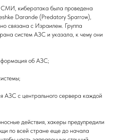
 СМИ, кибератака была проведена
shke Darande (Predatory Sparrow),
но связана с Израилем. Группа
рана систем АЗС и указала, к чему они
нформация об АЗС;
системы;
я АЗС с центрального сервера каждой
оносные действия, хакеры предупредили
щи по всей стране еще до начала
 чтобы часть заправочных станций