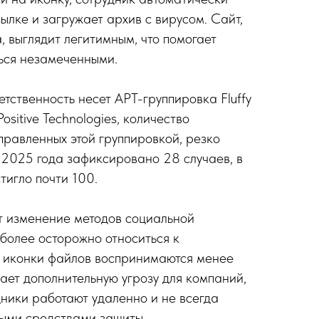
ылке и загружает архив с вирусом. Сайт,
, выглядит легитимным, что помогает
ься незамеченными.
етственность несет APT-группировка Fluffy
ositive Technologies, количество
правленных этой группировкой, резко
е 2025 года зафиксировано 28 случаев, в
стигло почти 100.
т изменение методов социальной
более осторожно относиться к
е иконки файлов воспринимаются менее
дает дополнительную угрозу для компаний,
дники работают удаленно и не всегда
ными средствами защиты.