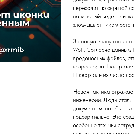
переходит по скрытой сс
на который ведет ссылка
злоумышленникам остат
За новую волну атак отв
Wolf. Согласно данным P
вредоносных файлов, от
возросло: во II квартал
III квартале их число до
Новая тактика отражае
инженерии. Люди стали 
документам, но обычны
подозрительно. Это соз
особенно тех, чьи сотру
пользуются корпоратив