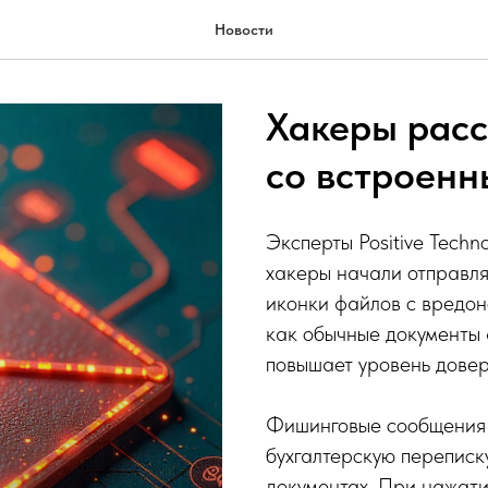
Новости
Хакеры рас
со встроен
Эксперты Positive Techn
хакеры начали отправл
иконки файлов с вредон
как обычные документы 
повышает уровень довер
Фишинговые сообщения 
бухгалтерскую переписк
документах. При нажати