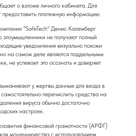
общает о взломе личного кабинета. Для
т предоставить платежную информацию.
компании "SafeTech" Денис Калемберг
то злоумышленники не получают полный
риходящие уведомления визуально похожи
 но на самом деле являются поддельными.
ке, не успевает это осознать и доверяет
выманивают у жертвы данные для входа в
 самостоятельно перечислить средства на
 удаления вируса обычно достаточно
водских настроек.
развития финансовой грамотности (АРФГ)
тках мошенничества с использованием