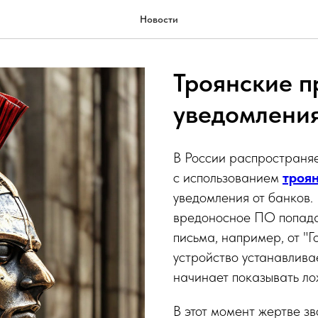
Новости
Троянские 
уведомления
В России распространяе
с использованием
троя
уведомления от банков.
вредоносное ПО попада
письма, например, от "Г
устройство устанавливае
начинает показывать ло
В этот момент жертве з