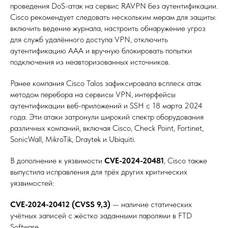
проведения DoS-атак на сервис RAVPN без аутентификации.
Cisco рекомендует следовать нескольким мерам для защиты:
включить ведение журнала, настроить обнаружение угроз
для служб удалённого доступа VPN, отключить
аутентификацию AAA и вручную блокировать попытки
подключения из неавторизованных источников.
Ранее компания Cisco Talos зафиксировала всплеск атак
методом перебора на сервисы VPN, интерфейсы
аутентификации веб-приложений и SSH с 18 марта 2024
года. Эти атаки затронули широкий спектр оборудования
различных компаний, включая Cisco, Check Point, Fortinet,
SonicWall, MikroTik, Draytek и Ubiquiti.
В дополнение к уязвимости
CVE-2024-20481
, Cisco также
выпустила исправления для трёх других критических
уязвимостей:
CVE-2024-20412 (CVSS 9,3)
— наличие статических
учётных записей с жёстко заданными паролями в FTD
Software.