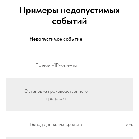
Примеры недопустимых
событий
Недопустимое событие
Потеря VIP-клиента
Од
Остановка производственного
Бо
процесса
Вывод денежных средств
Более 