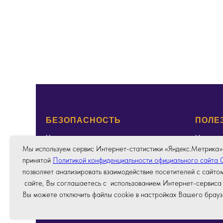
БЕЗОПАСНОСТЬ
ПОЛЕ
Услуги
Новости
Мы используем сервис Интернет-статистики «Яндекс.Метрика» 
Продукты
Подкаст
принятой
Политикой конфиденциальности официального сайта
Поддержка
Как хаке
позволяет анализировать взаимодействие посетителей с сайтом
Недопус
сайте, Вы соглашаетесь с использованием Интернет-сервиса 
Вы можете отключить файлы cookie в настройках Вашего брауз
© 2012 - 2026 ООО "Экстрим безопасность"