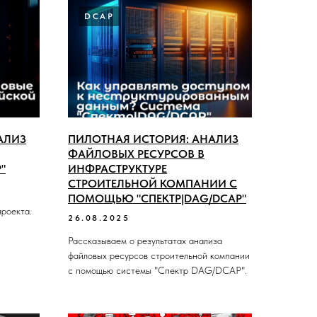
DCAP
АЛИЗ
ПИЛОТНАЯ ИСТОРИЯ: АНАЛИЗ
ФАЙЛОВЫХ РЕСУРСОВ В
"
ИНФРАСТРУКТУРЕ
СТРОИТЕЛЬНОЙ КОМПАНИИ С
ПОМОЩЬЮ "СПЕКТР|DAG/DCAP"
проекта.
26.08.2025
Рассказываем о результатах анализа
файловых ресурсов строительной компании
с помощью системы "Спектр DAG/DCAP".