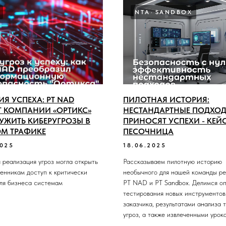
NTA
SANDBOX
Я УСПЕХА: PT NAD
ПИЛОТНАЯ ИСТОРИЯ:
 КОМПАНИИ «ОРТИКС»
НЕСТАНДАРТНЫЕ ПОДХО
УЖИТЬ КИБЕРУГРОЗЫ В
ПРИНОСЯТ УСПЕХИ - КЕЙС
ОМ ТРАФИКЕ
ПЕСОЧНИЦА
2025
18.06.2025
 реализация угроз могла открыть
Рассказываем пилотную историю
енникам доступ к критически
необычного для нашей команды р
ля бизнеса системам
PT NAD и PT Sandbox. Делимся о
тестирования новых инструментов
заказчика, результатами анализа 
угроз, а также извлеченными урок