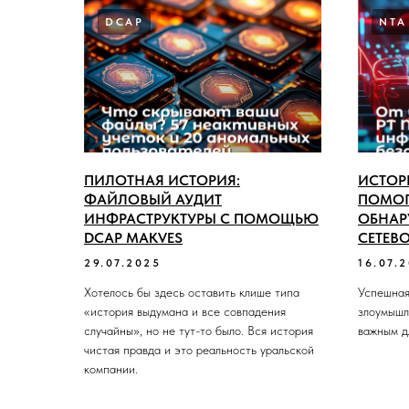
DCAP
NTA
ПИЛОТНАЯ ИСТОРИЯ:
ИСТОРИ
ФАЙЛОВЫЙ АУДИТ
ПОМОГ
ИНФРАСТРУКТУРЫ С ПОМОЩЬЮ
ОБНАР
DCAP MAKVES
СЕТЕВ
29.07.2025
16.07.
Хотелось бы здесь оставить клише типа
Успешная
«история выдумана и все совпадения
злоумышл
случайны», но не тут-то было. Вся история
важным д
чистая правда и это реальность уральской
компании.