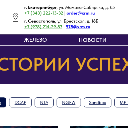
г. Екатеринбург
, ул. Мамина-Сибиряка, д. 85
+7 (343) 222-13-32
|
order@xrm.ru
г. Севастополь
, ул. Брестская, д. 18Б
+7 (978) 214-29-87
|
978@xrm.ru
ЖЕЛЕЗО
НОВОСТИ
СТОРИИ УСПЕ
е
DCAP
NTA
NGFW
Sandbox
MP