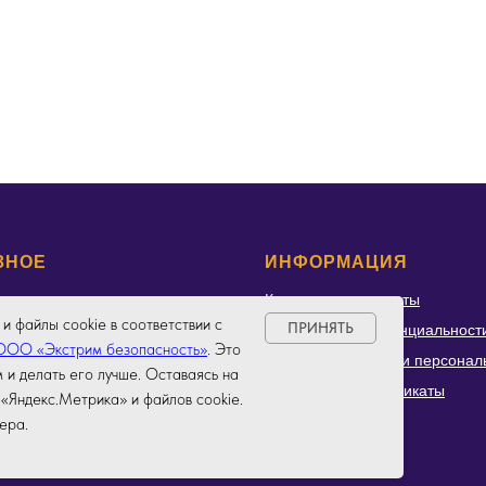
ЗНОЕ
ИНФОРМАЦИЯ
Контакты и реквизиты
и файлы cookie в соответствии с
ПРИНЯТЬ
ы
Политика конфиденциальност
 ООО «Экстрим безопасность»
. Это
р проникает в сеть
Политика обработки персонал
 и делать его лучше. Оставаясь на
тимые события
Лицензии и сертификаты
«Яндекс.Метрика» и файлов cookie.
ера.